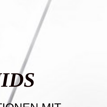
U
IDS